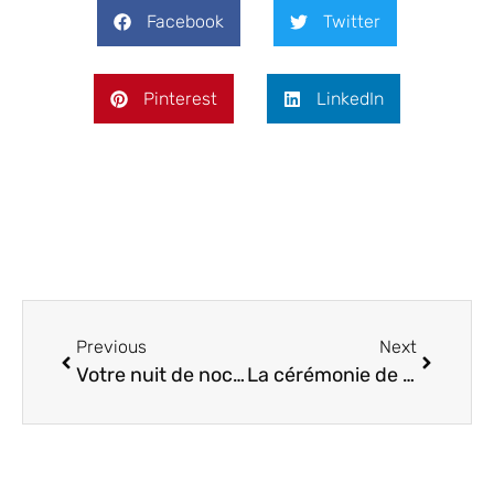
Facebook
Twitter
Pinterest
LinkedIn
Previous
Next
Votre nuit de noces : un paradis nommé Cap Estel!
La cérémonie de Lydie et Sébastien, le 21 juin 2015.