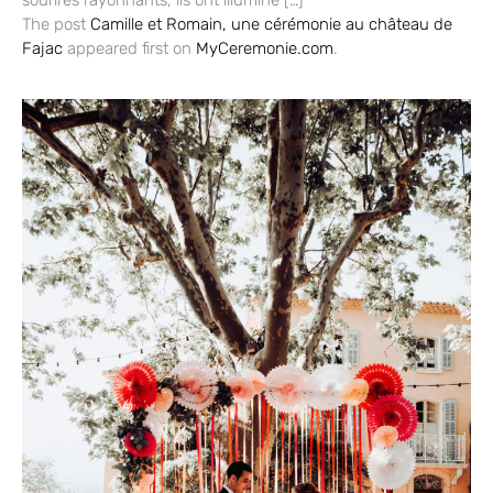
The post
Camille et Romain, une cérémonie au château de
Fajac
appeared first on
MyCeremonie.com
.