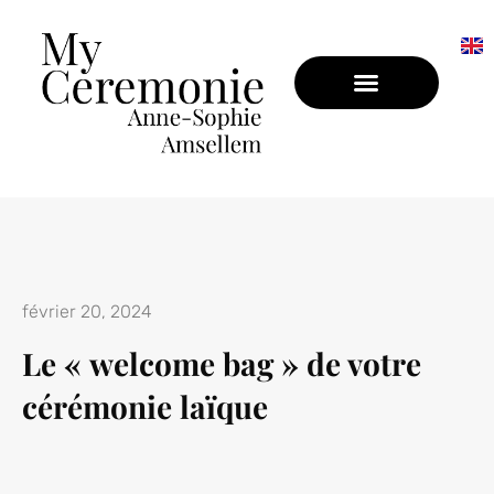
CÉRÉMONIE LAÏQUE EN PROVENCE
BAPTÊME LAÏQUE EN PROVENCE
février 20, 2024
Le « welcome bag » de votre
cérémonie laïque