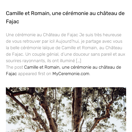
Camille et Romain, une cérémonie au château de
Fajac
Une cérémonie au Château de Fajac Je suis très heureuse
de vous retrouver par ici! Aujourd’hui, je partage avec vous
la belle cérémonie laïque de Camille et Romain, au Château
de Fajac. Un couple génial, d’une douceur sans pareil et aux
sourires rayonnants, ils ont illuminé […]
The post
Camille et Romain, une cérémonie au château de
Fajac
appeared first on
MyCeremonie.com
.