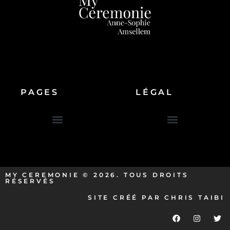
PAGES
LÉGAL
Cérémonie laïque en provence
Baptême laïque en Provence
Mentions légales
Politique de confidentialité
Politique des Cookies
MY CEREMONIE © 2026. TOUS DROITS
RÉSERVÉS
SITE CRÉÉ PAR
CHRIS TAIBI