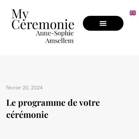
CÉRÉMONIE LAÏQUE EN PROVENCE
BAPTÊME LAÏQUE EN PROVENCE
février 20, 2024
Le programme de votre
cérémonie