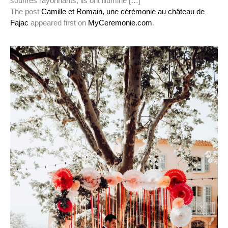
sourires rayonnants, ils ont illuminé […]
The post
Camille et Romain, une cérémonie au château de
Fajac
appeared first on
MyCeremonie.com
.